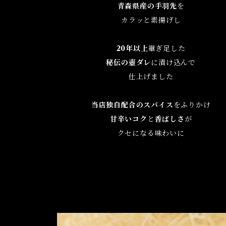
青森県産の手羽先
を
カラッと素揚げし
20年以上
継ぎ足した
秘伝の壺ダレ
に漬け込んで
仕上げました
当店独自配合のスパイス
をふりかけ
甘辛いコク
と
香ばしさ
が
クセになる味わいに