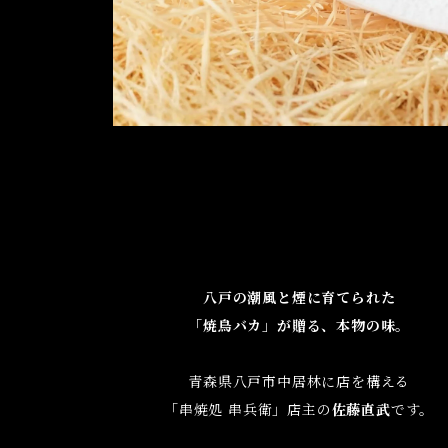
八戸の潮風と煙に育てられた
「焼鳥バカ」が贈る、本物の味。
青森県八戸市中居林に店を構える
「串焼処 串兵衛」店主の
佐藤直武
です。