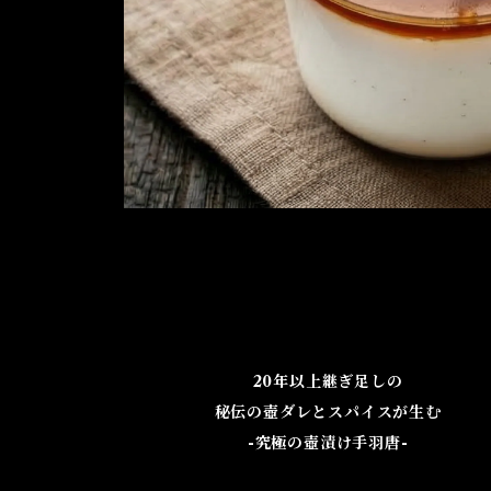
20年以上継ぎ足しの
秘伝の壺ダレとスパイスが生む
-究極の壺漬け手羽唐-