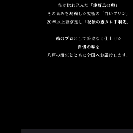
私が惚れ込んだ
「絶好鳥の卵」
その旨みを凝縮した究極の
「白いプリン」
20年以上継ぎ足し
「秘伝の壺タレ手羽先」
鶏のプロ
として妥協なく仕上げた
自慢の味
を
八戸の活気とともに
全国へ
お届けします。